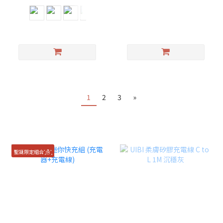
1
2
3
»
聖誕限定組合˟͙☃˟͙