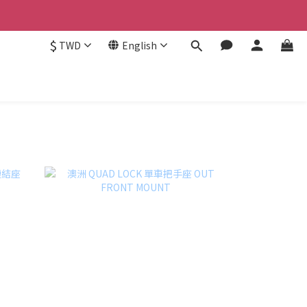
$
TWD
English