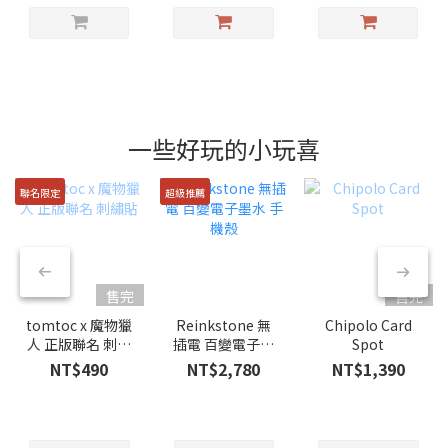
一些好玩的小玩喜
聯名限定
超級推薦
售完
售完
tomtoc x 魔物獵
Reinkstone 無
Chipolo Card
人 正版聯名 刺繡
插電 百變電子墨
Spot
貼
水 手機殼
NT$490
NT$2,780
NT$1,390