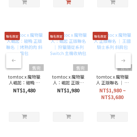
聯名限定
聯名限定
聯名限定
售完
售完
售完
tomtoc x 魔物獵
tomtoc x 魔物獵
tomtoc x 魔物獵
人崛起：破曉 正
人：崛起 正版聯
人 正版聯名 ｜ 王
版聯名 ｜烤熟的
名 ｜ 狩獵隨從系
國騎士系列 斜肩
NT$1,480
NT$1,980
NT$1,980 ~
肉 斜肩包
列 Switch 主機收
包
NT$3,680
納包