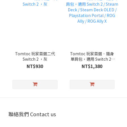
Tomtoc 玩家首選二代
Tomtoc 玩家首選．隨身
Switch 2 ，灰
單肩包，適用 Switch 2 /
Steam Deck / Steam
NT$930
NT$1,380
Deck OLED / Playstation
Portal / ROG Ally / ROG
Ally X
聯絡我們 Contact us