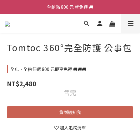
全館滿 800 元 就免運 🚚
加入會員，現領 50 元購物金 ε٩(๑> ₃ <)۶з
加入會員，現領 50 元購物金 ε٩(๑> ₃ <)۶з
Tomtoc 360°完全防護 公事包
全店，全館任選 800 元即享免運 🚚🚚🚚
NT$2,480
售完
貨到通知我
加入追蹤清單