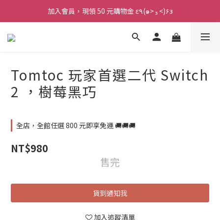
加入會員，現領 50 元購物金 ε٩(๑> ₃ <)۶з
加入會員，現領 50 元購物金 ε٩(๑> ₃ <)۶з
全館滿 800 元 就免運 🚚
加入會員，現領 50 元購物金 ε٩(๑> ₃ <)۶з
Tomtoc 玩家首選二代 Switch
2 ，樹莓黑巧
全店，全館任選 800 元即享免運 🚚🚚🚚
NT$980
售完
貨到通知我
加入追蹤清單