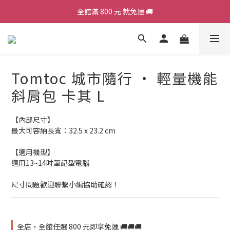
全館滿 800 元 就免運 🚚
加入會員，現領 50 元購物金 ε٩(๑> ₃ <)۶з
加入會員，現領 50 元購物金 ε٩(๑> ₃ <)۶з
Tomtoc 城市隨行 • 輕量機能
斜肩包 卡其 L
【內部尺寸】
最大可容納長寬：32.5 x 23.2 cm
【適用機型】
適用13~14吋筆記型電腦
尺寸問題歡迎聯繫小編協助確認！
全店，全館任選 800 元即享免運 🚚🚚🚚