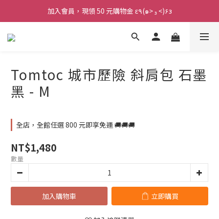
加入會員，現領 50 元購物金 ε٩(๑> ₃ <)۶з
加入會員，現領 50 元購物金 ε٩(๑> ₃ <)۶з
全館滿 800 元 就免運 🚚
加入會員，現領 50 元購物金 ε٩(๑> ₃ <)۶з
Tomtoc 城市歷險 斜肩包 石墨
黑 - M
全店，全館任選 800 元即享免運 🚚🚚🚚
NT$1,480
數量
加入購物車
立即購買