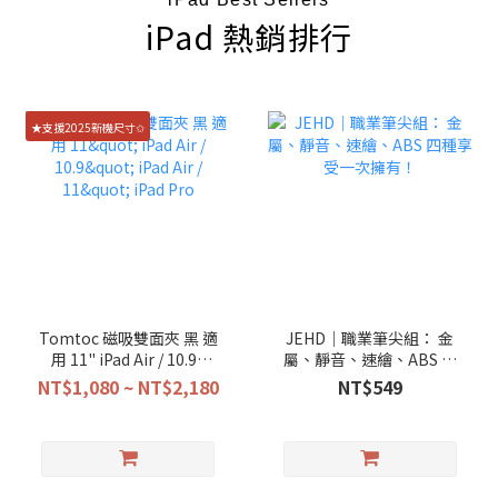
iPad 熱銷排行
★支援2025新機尺寸✩
Tomtoc 磁吸雙面夾 黑 適
JEHD｜職業筆尖組： 金
用 11" iPad Air / 10.9"
屬、靜音、速繪、ABS 四
iPad Air / 11" iPad Pro
種享受一次擁有！
NT$1,080 ~ NT$2,180
NT$549