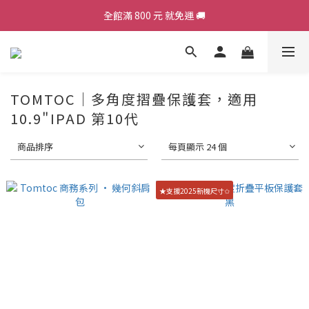
全館滿 800 元 就免運 🚚
加入會員，現領 50 元購物金 ε٩(๑> ₃ <)۶з
加入會員，現領 50 元購物金 ε٩(๑> ₃ <)۶з
TOMTOC｜多角度摺疊保護套，適用
10.9"IPAD 第10代
商品排序
每頁顯示 24 個
★支援2025新機尺寸✩