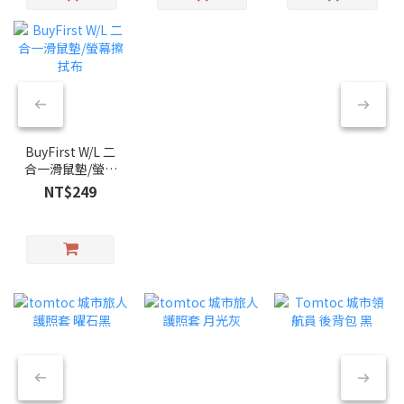
BuyFirst W/L 二
合一滑鼠墊/螢幕
擦拭布
NT$249