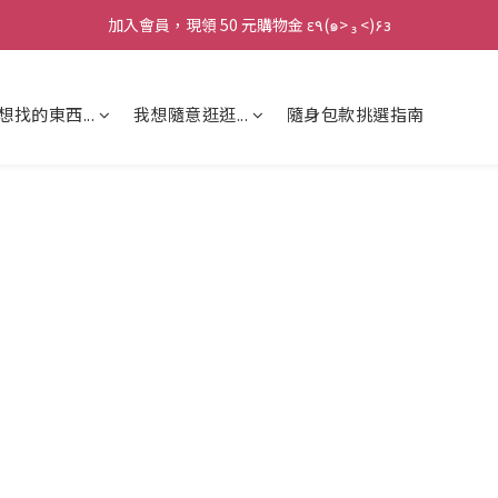
加入會員，現領 50 元購物金 ε٩(๑> ₃ <)۶з
加入會員，現領 50 元購物金 ε٩(๑> ₃ <)۶з
全館滿 800 元 就免運 🚚
想找的東西...
我想隨意逛逛...
隨身包款挑選指南
加入會員，現領 50 元購物金 ε٩(๑> ₃ <)۶з