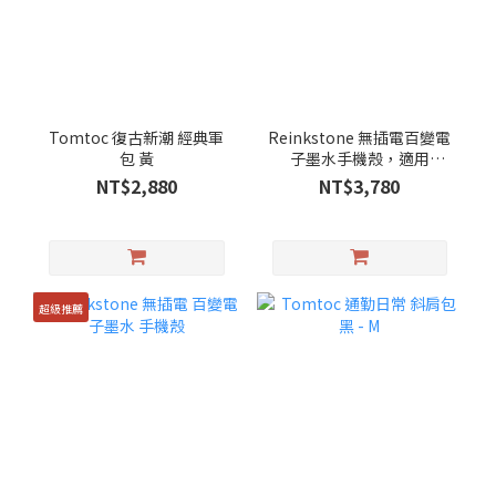
Tomtoc 復古新潮 經典軍
Reinkstone 無插電百變電
包 黃
子墨水手機殼，適用
iPhone 15 Pro Max 禮盒
NT$2,880
NT$3,780
版
超級推薦