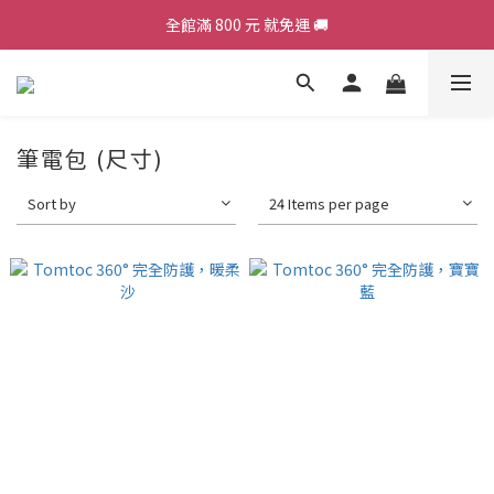
全館滿 800 元 就免運 🚚
加入會員，現領 50 元購物金 ε٩(๑> ₃ <)۶з
加入會員，現領 50 元購物金 ε٩(๑> ₃ <)۶з
筆電包 (尺寸)
Sort by
24 Items per page