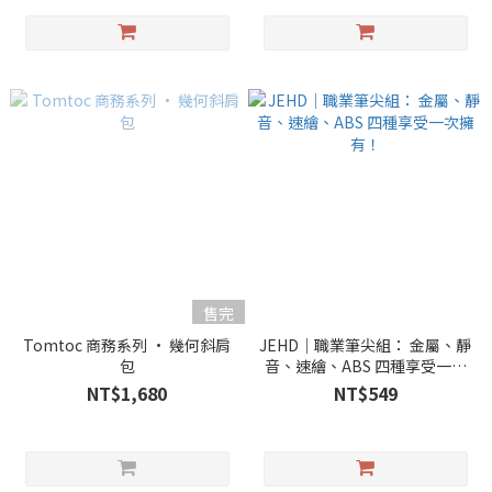
售完
Tomtoc 商務系列 • 幾何斜肩
JEHD｜職業筆尖組： 金屬、靜
包
音、速繪、ABS 四種享受一次
擁有！
NT$1,680
NT$549