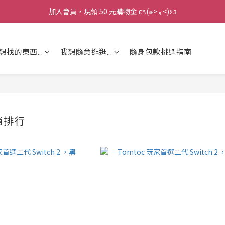
加入會員，現領 50 元購物金 ε٩(๑> ₃ <)۶з
加入會員，現領 50 元購物金 ε٩(๑> ₃ <)۶з
全館滿 800 元 就免運 🚚
想找的東西...
我想隨意逛逛...
隨身包款挑選指南
加入會員，現領 50 元購物金 ε٩(๑> ₃ <)۶з
銷排行