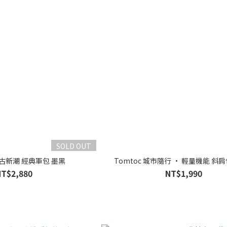
SOLD OUT
 復古新潮 經典軍包 墨黑
Tomtoc 城市隨行 • 輕量機能 斜肩
NT$2,880
NT$1,990