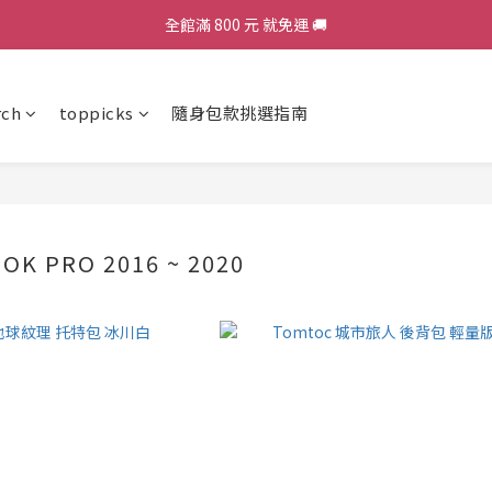
全館滿 800 元 就免運 🚚
加入會員，現領 50 元購物金 ε٩(๑> ₃ <)۶з
加入會員，現領 50 元購物金 ε٩(๑> ₃ <)۶з
rch
toppicks
隨身包款挑選指南
K PRO 2016 ~ 2020