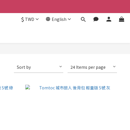
$
TWD
English
Sort by
24 Items per page