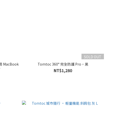
SOLD OUT
 MacBook
Tomtoc 360° 完全防護 Pro，黑
吋
NT$1,280