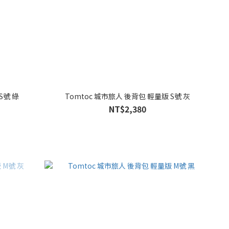
S號 綠
Tomtoc 城市旅人 後背包 輕量版 S號 灰
NT$2,380