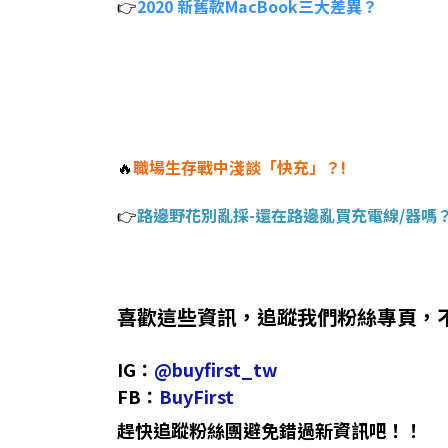
👉
2020 新舊款MacBook三大差異？
🔥
職場生存戰中淺談「快充」？!
👉
路邊野花別亂採-還在路邊亂買充電線/器嗎
喜歡這些資訊，追蹤我們粉絲專頁，
IG：
@buyfirst_tw
FB：
BuyFirst
趕快追蹤粉絲團避免錯過新資訊吧！！