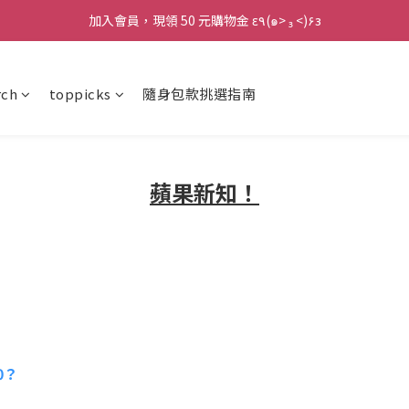
加入會員，現領 50 元購物金 ε٩(๑> ₃ <)۶з
加入會員，現領 50 元購物金 ε٩(๑> ₃ <)۶з
全館滿 800 元 就免運 🚚
rch
toppicks
隨身包款挑選指南
加入會員，現領 50 元購物金 ε٩(๑> ₃ <)۶з
蘋果新知！
20？